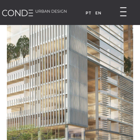
PT
EN