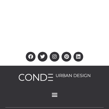
unique address for each of its uses
such as hotel, convention, and
different residential types. The tower
placement was envisaged to define
front and back yards, activating the
public space with retail and
commercial facilities.