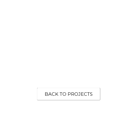
BACK TO PROJECTS
Building address and movement.
The program within the base of the
tower was organized to provide