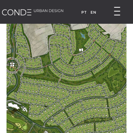
PT
EN